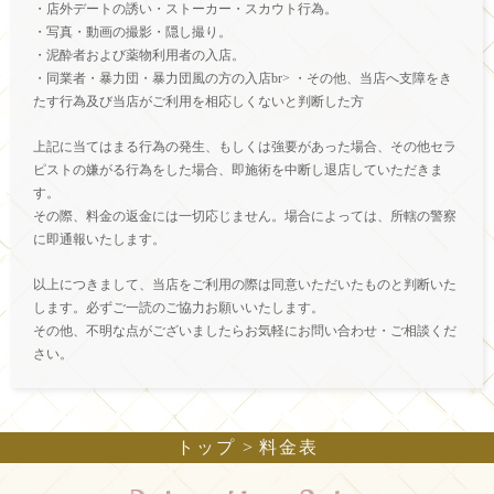
・店外デートの誘い・ストーカー・スカウト行為。
・写真・動画の撮影・隠し撮り。
・泥酔者および薬物利用者の入店。
・同業者・暴力団・暴力団風の方の入店br> ・その他、当店へ支障をき
たす行為及び当店がご利用を相応しくないと判断した方
上記に当てはまる行為の発生、もしくは強要があった場合、その他セラ
ピストの嫌がる行為をした場合、即施術を中断し退店していただきま
す。
その際、料金の返金には一切応じません。場合によっては、所轄の警察
に即通報いたします。
以上につきまして、当店をご利用の際は同意いただいたものと判断いた
します。必ずご一読のご協力お願いいたします。
その他、不明な点がございましたらお気軽にお問い合わせ・ご相談くだ
さい。
トップ
料金表