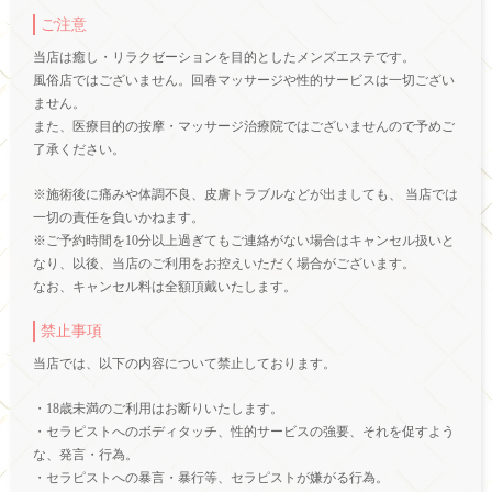
ご注意
当店は癒し・リラクゼーションを目的としたメンズエステです。
風俗店ではございません。回春マッサージや性的サービスは一切ござい
ません。
また、医療目的の按摩・マッサージ治療院ではございませんので予めご
了承ください。
※施術後に痛みや体調不良、皮膚トラブルなどが出ましても、 当店では
一切の責任を負いかねます。
※ご予約時間を10分以上過ぎてもご連絡がない場合はキャンセル扱いと
なり、以後、当店のご利用をお控えいただく場合がございます。
なお、キャンセル料は全額頂戴いたします。
禁止事項
当店では、以下の内容について禁止しております。
・18歳未満のご利用はお断りいたします。
・セラピストへのボディタッチ、性的サービスの強要、それを促すよう
な、発言・行為。
・セラピストへの暴言・暴行等、セラピストが嫌がる行為。